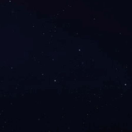
搜狗搜索
新浪
360搜索
关注我们
扫描二维码关注正安官网
入口_开云（中国）
|
开云手机入口
|
米兰体育线上平台
|