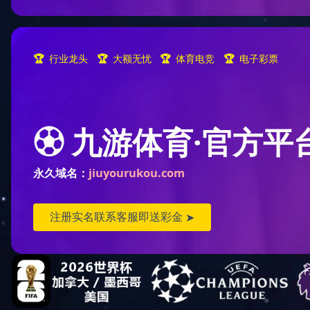
首页
>
新闻资讯
>
详情
中欧在线平台
新闻动态
新闻资讯
公司动态
行业新闻
常见问题