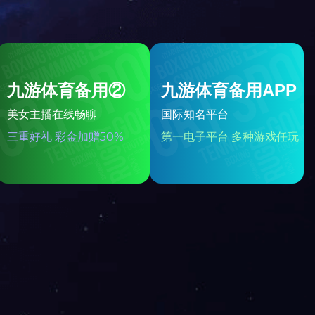
路之间建立起一个桥梁，用来达到信号流通的目的。下面就来
质量靠近。科迎法电气生产的航空插头通过各项认证，值得
、电话；对额定电流标准的规定，分6A、10A和16A三个
额定电流由大到小的顺序应为插头、电源线、移动式插座、
的插头；圆柱型插头是被淘汰产品，不要购买。
传感器连接器,电缆连接器,带线插座,汽车线束,圆形接插件,
平台
下一篇