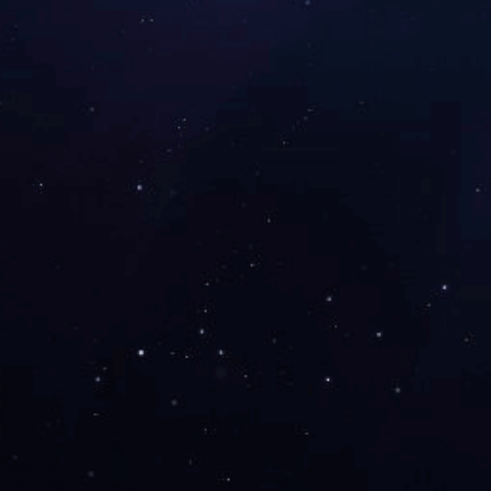
网站首页
服务热线：159061
(中国)官方网站
地 址：江苏
(中国)官方网站
中欧在线平台 ©
中欧在线平台
电子地图
在线留言
联系我们
星空体育·(中国)官方网站
|
米兰体育平台官方网站
|
九游体育（中国）官